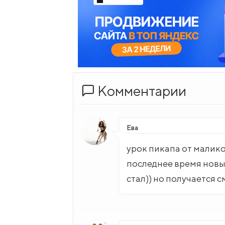
Комментарии
Ева
урок пикапа от малико
последнее время новы
стал)) но получается 