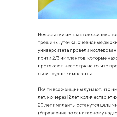
Недостатки имплантов с силиконо
трещины, утечка, очевидные дырк
университета провели исследовани
почти 2/3 имплантов, которые наход
протекают, несмотря на то, что п
свои грудные импланты.
Почти все женщины думают, что и
лет, но через 12 лет количество э
20 лет импланты останутся целыми
(Управление по санитарному надзо