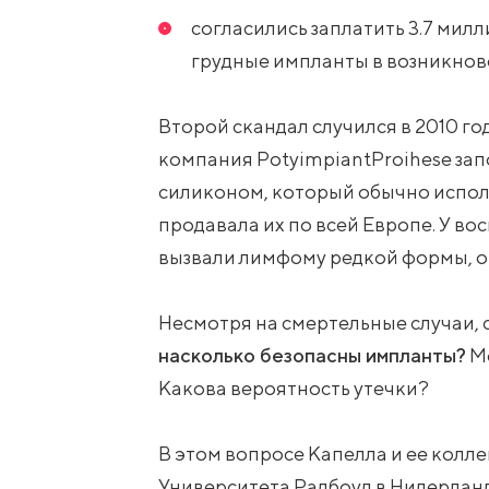
согласились заплатить 3.7 ми
грудные импланты в возникнов
Второй скандал случился в 2010 год
компания PotyimpiantProihese з
силиконом, который обычно исполь
продавала их по всей Европе. У в
вызвали лимфому редкой формы, о
Несмотря на смертельные случаи,
насколько безопасны импланты?
Мо
Какова вероятность утечки?
В этом вопросе Капелла и ее колл
Университета Радбоуд в Нидерланд