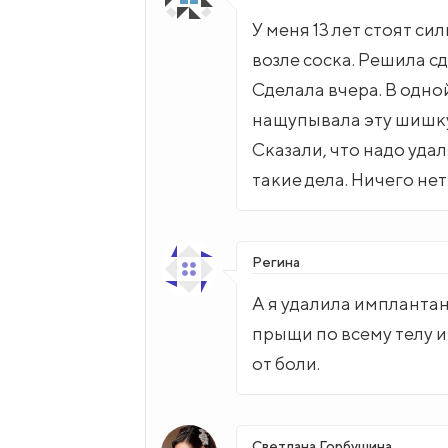
У меня 13 лет стоят с
возле соска. Решила 
Сделала вчера. В одно
нащупывала эту шишку,
Сказали, что надо удал
такие дела. Ничего нет
Регина
А я удалила импланта
прыщи по всему телу и
от боли.
Светлана Горбушина