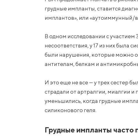
грудные импланты, ставится диаг
имплантов», или «аутоиммунный/
В одном исследовании с участием 
несоответствия, у 17 из них была 
были нарушения, которые можно о
антителам, белкам и антимикробн
И это еще не все — у трех сестер 
страдали от артралгии, миалгии и 
уменьшились, когда грудные импла
силиконового геля.
Грудные импланты часто 