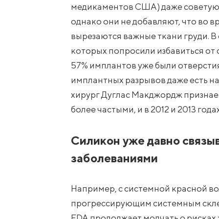
медикаментов США) даже советуют 
однако они не добавляют, что во в
вырезаются важные ткани груди. В
которых попросили избавиться от 
57% имплантов уже были отверстия
имплантных разрывов даже есть н
хирург Дуглас Макджордж признает
более частыми, и в 2012 и 2013 год
Силикон уже давно связы
заболеваниями
Например, с системной красной в
прогрессирующим системным склеро
FDA продолжает молчать о рисках