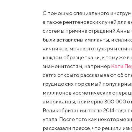
С помощью специального инструме
а также рентгеновских лучей для 
системы причина страданий Анны
были вставлены импланты
, и сили
яичников, мочевого пузыря и спинн
каждом образце ткани, к тому же 
знаменитостям, например
Кэти Пе
сетях открыто рассказывают об о
груди до сих пор самый популярный
миллионов косметических операци
американцы, примерно 300 000 о
Великобритании после 2014 года 
упала. После того как некоторые 
рассказали прессе, что решили из