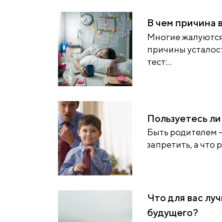
В чем причина 
Многие жалуются
причины усталос
тест:...
Пользуетесь ли
Быть родителем —
запретить, а что р
Что для вас лу
будущего?