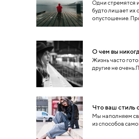
Одни стремятся и
будто лишает их 
опустошение. Прой
О чем вы никог
Жизнь часто гото
другие не очень.П
Что ваш стиль 
Мы наполняем сво
из способов само