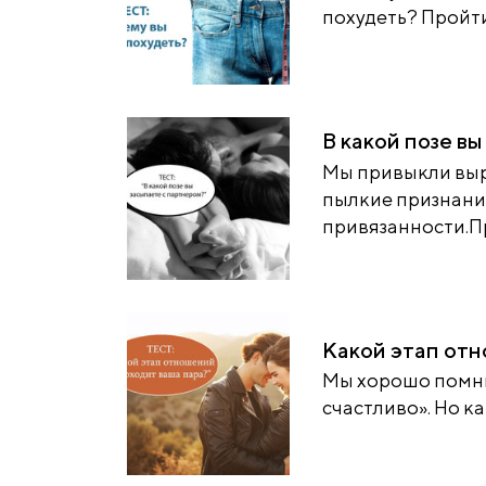
похудеть? Пройти
В какой позе в
Мы привыкли выр
пылкие признани
привязанности.Пр
Какой этап от
Мы хорошо помним
счастливо». Но как