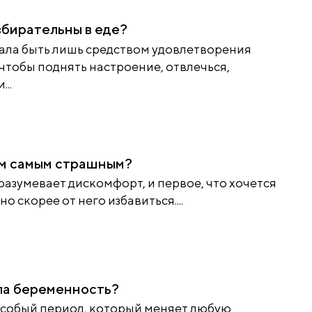
збирательны в еде?
тала быть лишь средством удовлетворения
 чтобы поднять настроение, отвлечься,
..
ам самым страшным?
разумевает дискомфорт, и первое, что хочется
но скорее от него избавиться....
ла беременность?
особый период, который меняет любую