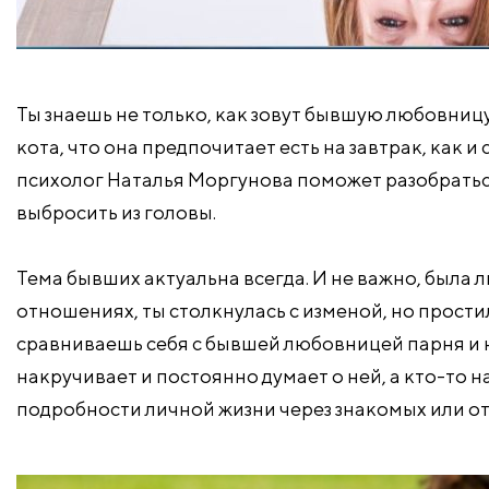
Ты знаешь не только, как зовут бывшую любовницу 
кота, что она предпочитает есть на завтрак, как и
психолог Наталья Моргунова поможет разобратьс
выбросить из головы.
Тема бывших актуальна всегда. И не важно, была ли
отношениях, ты столкнулась с изменой, но прости
сравниваешь себя с бывшей любовницей парня и н
накручивает и постоянно думает о ней, а кто-то н
подробности личной жизни через знакомых или от