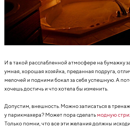
И в такой расслабленной атмосфере на бумажку за
умная, хорошая хозяйка, преданная подруга, отлич
мелочей и подними бокал за себя успешную. А пот
хочешь достичь и что хотела бы изменить.
Допустим, внешность. Можно записаться в тренаж
у парикмахера? Может пора сделать
модную стри
Только помни, что все эти желания должны исходи