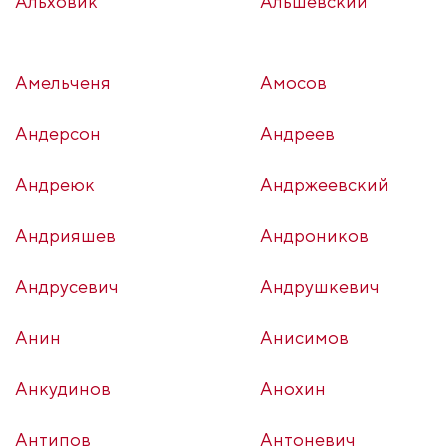
Альховик
Альшевский
Амельченя
Амосов
Андерсон
Андреев
Андреюк
Андржеевский
Андрияшев
Андроников
Андрусевич
Андрушкевич
Анин
Анисимов
Анкудинов
Анохин
Антипов
Антоневич