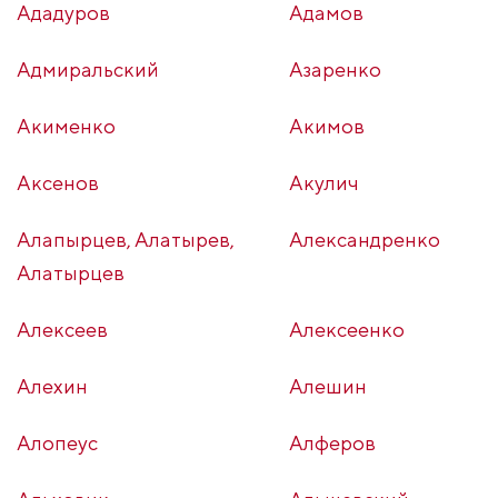
Ададуров
Адамов
Адмиральский
Азаренко
Акименко
Акимов
Аксенов
Акулич
Алапырцев, Алатырев,
Александренко
Алатырцев
Алексеев
Алексеенко
Алехин
Алешин
Алопеус
Алферов