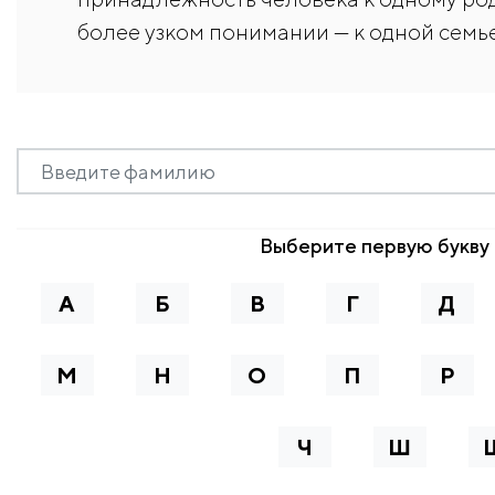
более узком понимании — к одной семье
Выберите первую букву 
А
Б
В
Г
Д
М
Н
О
П
Р
Ч
Ш