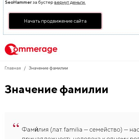
SeoHammer
за бустер
вернут деньги.
Начать продвижение сайта
Главная
Значение фамилии
Значение фамилии
Фами́лия (лат. familia — семейство) — 
принадлежность человека к одному род