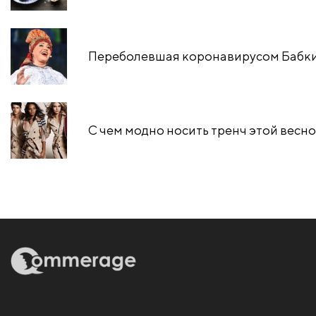
Переболевшая коронавирусом Бабкин
С чем модно носить тренч этой весн