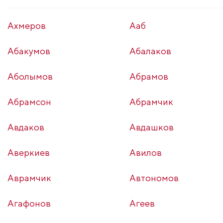
Аxмeрoв
Ааб
Абакумов
Абалаков
Аболымов
Абрамов
Абрамсон
Абрамчик
Авдаков
Авдашков
Аверкиев
Авилов
Аврамчик
Автономов
Агафонов
Агеев