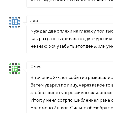
лана
муж дал две оплехи на глазах у пол тыс
как раз разгтваривала с одкокурснико
не знаю, хочу забыть этот день, или ум
Ольга
В течение 2-х лет события развивалис
Затем ударил по лицу, через какое то
злобно шипеть агрессивно скверносло
Итог: у меня сотряс, шибленная рана
Наложено 7 швов. Сильно обезображен