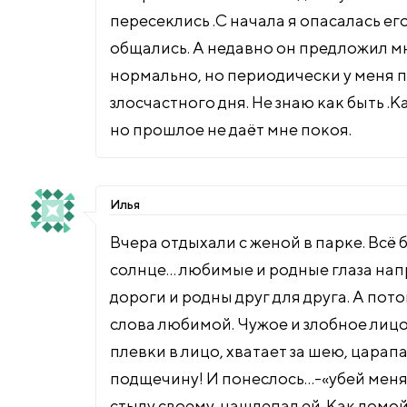
пересеклись .С начала я опасалась ег
общались. А недавно он предложил мн
нормально, но периодически у меня п
злосчастного дня. Не знаю как быть .
но прошлое не даёт мне покоя.
Илья
Вчера отдыхали с женой в парке. Всё
солнце… любимые и родные глаза напр
дороги и родны друг для друга. А по
слова любимой. Чужое и злобное лиц
плевки в лицо, хватает за шею, царап
подщечину! И понеслось…-«убей меня!,
стыду своему, нашлепал ей. Как домо