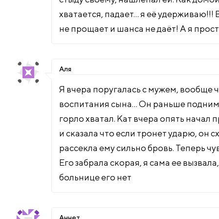
хватается, падает… я её удерживаю!!!
не прощает и шанса не даёт! А я прос
Аля
Я вчера поругалась с мужем, вообще ч
воспитания сына… Он раньше поднимал
горло хватал. Кат вчера опять начал 
и сказала что если тронет ударю, он с
рассекла ему сильно бровь. Теперь чув
Его забрала скорая, я сама ее вызвала,
больнице его нет
Аннет