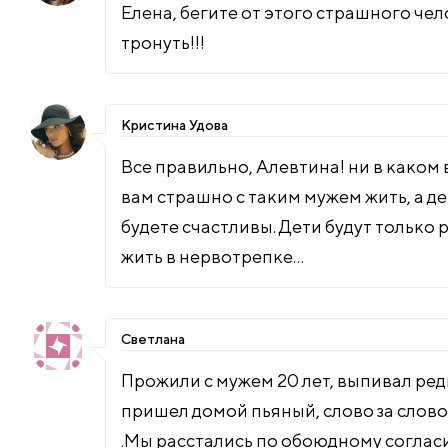
Елена, бегите от этого страшного чело
тронуть!!!
Кристина Удова
Все правильно, Алевтина! ни в каком 
вам страшно с таким мужем жить, а д
будете счастливы. Дети будут только
жить в нервотрепке…
Светлана
Прожили с мужем 20 лет, выпивал ред
пришел домой пьяный, слово за слово,
.Мы расстались по обоюдному согласи