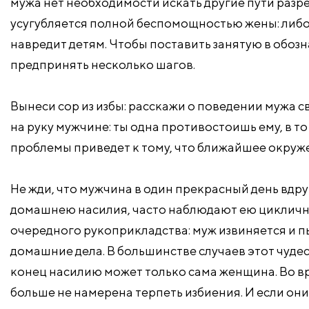
мужа нет необходимости искать другие пути разр
усугубляется полной беспомощностью жены: либо у 
навредит детям. Чтобы поставить занятую в обоз
предпринять несколько шагов.
Вынеси сор из избы: расскажи о поведении мужа 
на руку мужчине: ты одна противостоишь ему, в т
проблемы приведет к тому, что ближайшее окруже
Не жди, что мужчина в один прекрасный день вдр
домашнею насилия, часто наблюдают ею циклично
очередного рукоприкладства: муж извиняется и п
домашние дела. В большинстве случаев этот чуде
конец насилию может только сама женщина. Во в
больше не намерена терпеть избиения. И если они 