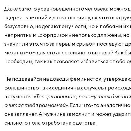
Даже самого уравновешенного человека можно до
сдержать змоций и дать пощечину, схватить за ру
безусловно, не делают ему чести, но и побоями их
неприятным «сюрпризом» не только для жены, но 
значит ли это, что за первым срывом последуют д
механизмом для его агрессивного выпада? Как бы
необходим, так как позволяет избавиться от об
Не поддавайся на доводы феминисток, утверждаю
Большинство таких единичных случаев происходят
аргументы:
«Теперь понимаю, почему твоя бывшая
считал тебя размазней»
. Если что-то аналогичн
она заплачет. А мужчина замолчит и может ударит
сильного пола отработана с детства.