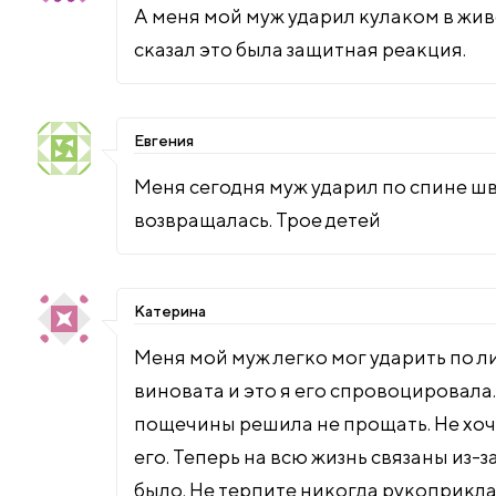
А меня мой муж ударил кулаком в живот
сказал это была защитная реакция.
Евгения
Меня сегодня муж ударил по спине шв
возвращалась. Трое детей
Катерина
Меня мой муж легко мог ударить по ли
виновата и это я его спровоцировала.
пощечины решила не прощать. Не хочу
его. Теперь на всю жизнь связаны из-з
было. Не терпите никогда рукоприкла