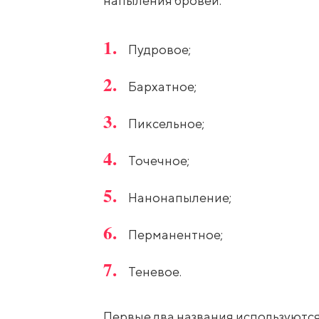
напыления бровей:
Пудровое;
Бархатное;
Пиксельное;
Точечное;
Нанонапыление;
Перманентное;
Теневое.
Первые два названия используются,