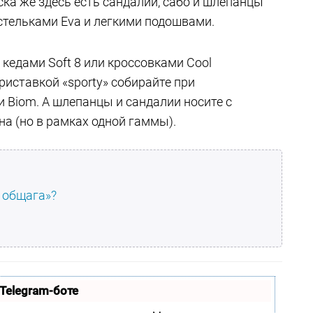
ска же здесь есть сандалии, сабо и шлепанцы
стельками Eva и легкими подошвами.
 кедами Soft 8 или кроссовками Cool
риставкой «sporty» собирайте при
 Biom. А шлепанцы и сандалии носите с
а (но в рамках одной гаммы).
я общага»?
Telegram-боте