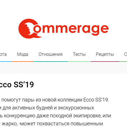
ота
Мода
Отношения
Тесты
Рецепты
С
ссо SS’19
 помогут пары из новой коллекции Eссо SS’19.
и для активных будней и экскурсионных
ть конкуренцию даже походной экипировке, или
т жарко, -может похвастаться повышенным