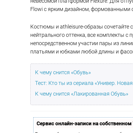
невесомой платформой Flexure. Для отпу
Flowi с ярким дизайном, формованными 
Костюмы и athleisure-образы сочетайте с
нейтрального оттенка, все комплекты с п
непосредственном участии пары из линии
платьями и юбками любой длины и фасон
К чему снится «Обувь»
Тест: Кто ты из сериала «Универ. Нова
К чему снится «Лакированная Обувь»
Сервис онлайн-записи на собственном 